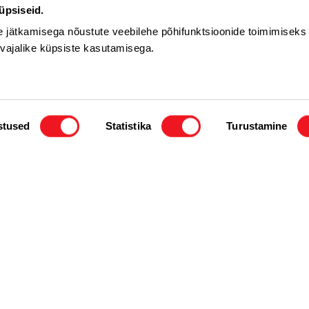
üpsiseid.
 jätkamisega nõustute veebilehe põhifunktsioonide toimimiseks 
 vajalike küpsiste kasutamisega.
stused
Statistika
Turustamine