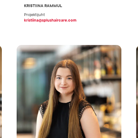
KRISTIINA RAMMUL
Projektijuht
kristiina@splushaircare.com