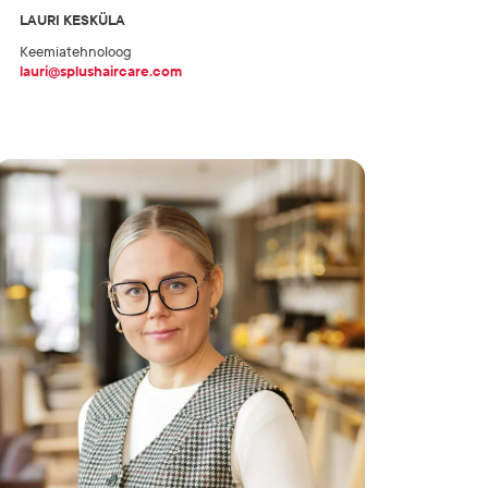
LAURI KESKÜLA
Keemiatehnoloog
lauri@splushaircare.com