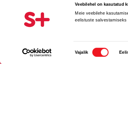
Veebilehel on kasutatud k
Meie veebilehe kasutamise
eelistuste salvestamiseks
Nõusoleku
Vajalik
Eeli
valik