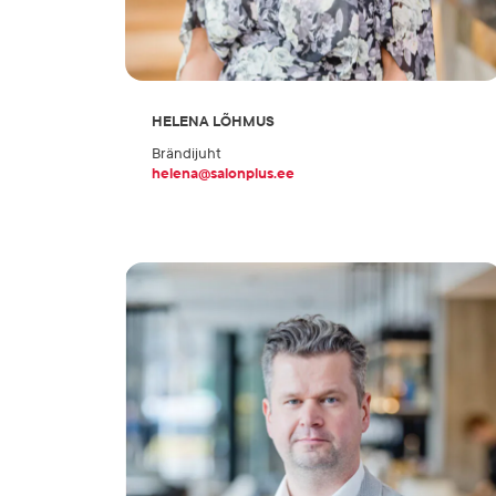
HELENA LÕHMUS
Brändijuht
helena@salonplus.ee