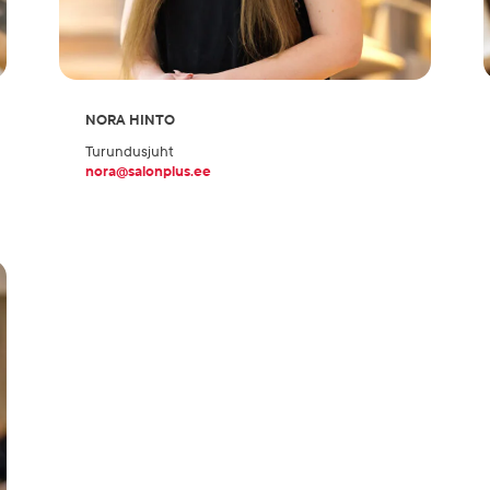
NORA HINTO
Turundusjuht
nora@salonplus.ee