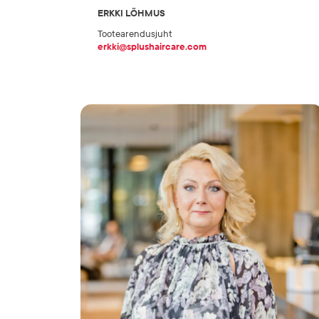
ERKKI LÕHMUS
Tootearendusjuht
erkki@splushaircare.com