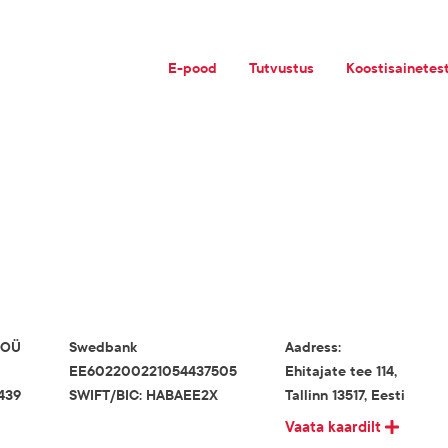
E-pood
Tutvustus
Koostisainetes
c OÜ
Swedbank
Aadress:
EE602200221054437505
Ehitajate tee 114,
439
SWIFT/BIC: HABAEE2X
Tallinn 13517, Eesti
Vaata kaardilt